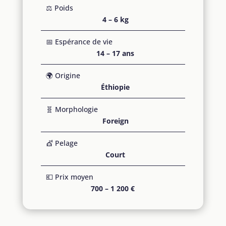
⚖️ Poids
4 – 6 kg
📅 Espérance de vie
14 – 17 ans
🌍 Origine
Éthiopie
🧬 Morphologie
Foreign
💇 Pelage
Court
💶 Prix moyen
700 – 1 200 €